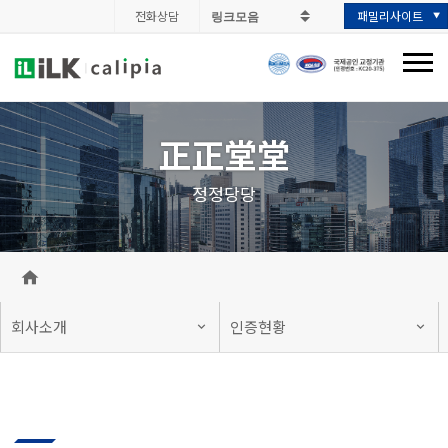
전화상담
패밀리사이트
正正堂堂
정정당당
회사소개
인증현황
본
문
영
역