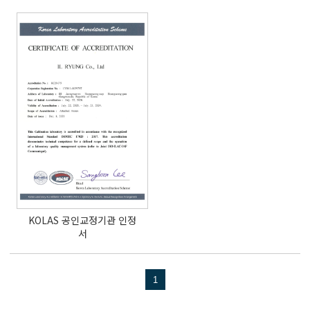
KOLAS 공인교정기관 인정
서
1
현
번
재
페